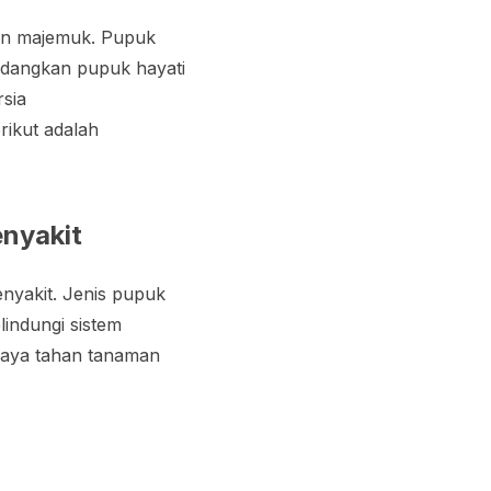
dan majemuk. Pupuk
edangkan pupuk hayati
rsia
rikut adalah
nyakit
nyakit. Jenis pupuk
indungi sistem
 daya tahan tanaman