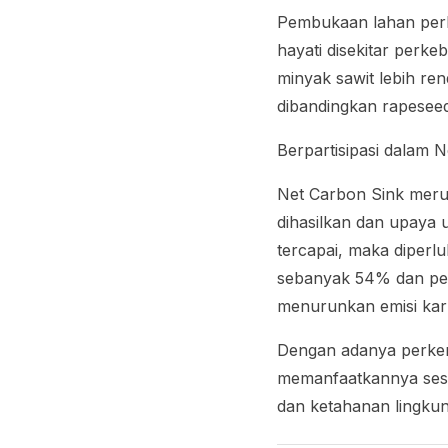
Pembukaan lahan perk
hayati disekitar perk
minyak sawit lebih r
dibandingkan
rapesee
Berpartisipasi dalam
N
Net Carbon Sink
merup
dihasilkan dan upaya
tercapai, maka diperl
sebanyak 54% dan pe
menurunkan emisi karb
Dengan adanya perkemb
memanfaatkannya ses
dan ketahanan lingkun