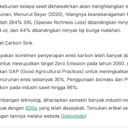
ebunan kelapa sawit dikhawatirkan akan menghilangkan
ebunan. Menurut Beyer (2020), hilangnya keanekaragaman h
endah 284% SRL (
Species Richness Loss
) dibandingkan min
d
oil
, dan 44% dibandingkan minyak biji bunga matahari.
et Carbon Sink
akan komitmen penyerapan emisi karbon lebih banyak da
 untuk mewujudkan target
Zero Emission
pada tahun 2060. 
ukan GAP (
Good Agricultural Practices
) untuk meningkatkan
nurunan emisi sebanyak 35%. Penggunaan biomass dan P
on pada industri sawit hingga 96%.
angan teknologi, diharapkan semakin banyak industri-indu
uai dengan
SDGs
yang telah disepakati. Temukan artikel se
gan lainnya melalui website
Gokomodo
!