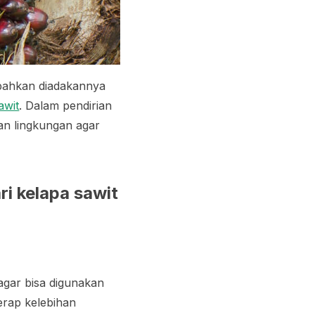
 bahkan diadakannya
awit
. Dalam pendirian
an lingkungan agar
i kelapa sawit
agar bisa digunakan
erap kelebihan