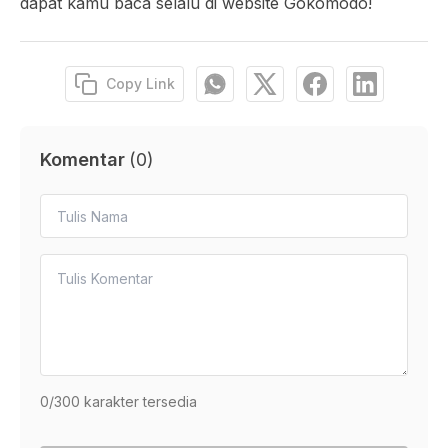
dapat kamu baca selalu di website Gokomodo!
Copy Link
Komentar
(
0
)
0
/300 karakter tersedia