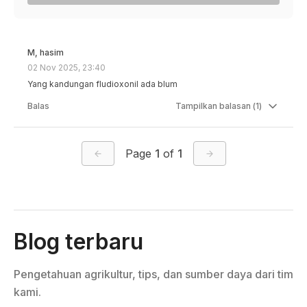
M, hasim
02 Nov 2025, 23:40
Yang kandungan fludioxonil ada blum
Balas
Tampilkan
balasan (
1
)
Page
1
of
1
Blog terbaru
Pengetahuan agrikultur, tips, dan sumber daya dari tim
kami.