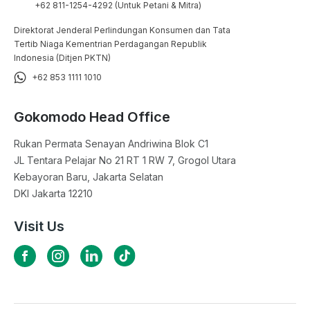
+62 811-1254-4292 (Untuk Petani & Mitra)
Direktorat Jenderal Perlindungan Konsumen dan Tata
Tertib Niaga Kementrian Perdagangan Republik
Indonesia (Ditjen PKTN)
+62 853 1111 1010
Gokomodo Head Office
Rukan Permata Senayan Andriwina Blok C1

JL Tentara Pelajar No 21 RT 1 RW 7, Grogol Utara

Kebayoran Baru, Jakarta Selatan

DKI Jakarta 12210
Visit Us