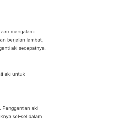
araan mengalami
n berjalan lambat,
anti aki secepatnya.
ti aki untuk
. Penggantian aki
aknya sel-sel dalam