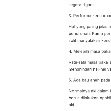
segera diganti.
3. Performa kendara
Hal yang paling jela
penurunan. Kamu perl
sulit menyalakan ken
4. Melebihi masa paka
Rata-rata masa pakai a
menghindari hal-hal y
5. Ada bau aneh pada 
Normalnya aki dalam k
harus dilakukan apabi
aki.