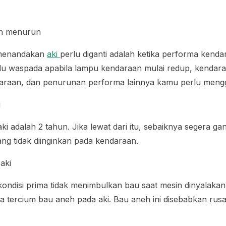
an menurun
s menandakan
aki
perlu diganti adalah ketika performa kend
u waspada apabila lampu kendaraan mulai redup, kendaraa
daraan, dan penurunan performa lainnya kamu perlu mengg
i
ki adalah 2 tahun. Jika lewat dari itu, sebaiknya segera gan
ang tidak diinginkan pada kendaraan.
aki
ondisi prima tidak menimbulkan bau saat mesin dinyalakan
la tercium bau aneh pada aki. Bau aneh ini disebabkan rus