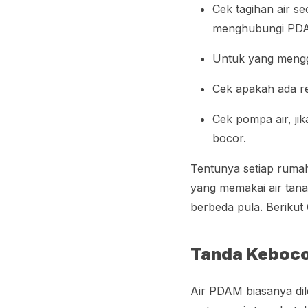
Cek tagihan air s
menghubungi PD
Untuk yang menggu
Cek apakah ada re
Cek pompa air, ji
bocor.
Tentunya setiap rumah
yang memakai air tan
berbeda pula. Beriku
Tanda Keboco
Air PDAM biasanya dil