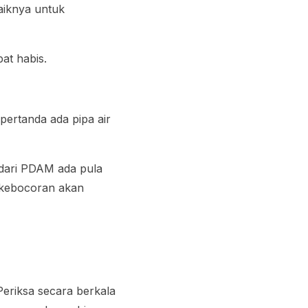
baiknya untuk
at habis.
pertanda ada pipa air
r dari PDAM ada pula
 kebocoran akan
eriksa secara berkala