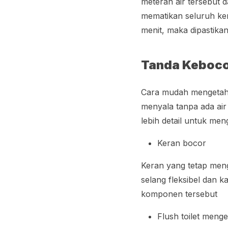
meteran air tersebut
mematikan seluruh ke
menit, maka dipastika
Tanda Keboco
Cara mudah mengetahui
menyala tanpa ada air 
lebih detail untuk men
Keran bocor
Keran yang tetap meng
selang fleksibel dan k
komponen tersebut
Flush
toilet menge