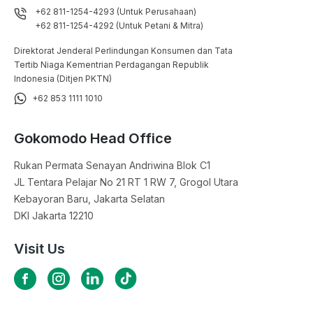
+62 811-1254-4293 (Untuk Perusahaan)
+62 811-1254-4292 (Untuk Petani & Mitra)
Direktorat Jenderal Perlindungan Konsumen dan Tata
Tertib Niaga Kementrian Perdagangan Republik
Indonesia (Ditjen PKTN)
+62 853 1111 1010
Gokomodo Head Office
Rukan Permata Senayan Andriwina Blok C1

JL Tentara Pelajar No 21 RT 1 RW 7, Grogol Utara

Kebayoran Baru, Jakarta Selatan

DKI Jakarta 12210
Visit Us