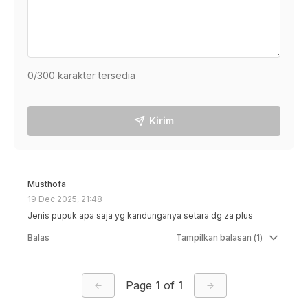
0
/300 karakter tersedia
Kirim
Musthofa
19 Dec 2025, 21:48
Jenis pupuk apa saja yg kandunganya setara dg za plus
Balas
Tampilkan
balasan (
1
)
Page
1
of
1