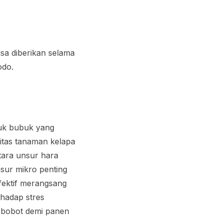
sa diberikan selama
odo.
tuk bubuk yang
tas tanaman kelapa
tara unsur hara
nsur mikro penting
fektif merangsang
hadap stres
erbobot demi panen