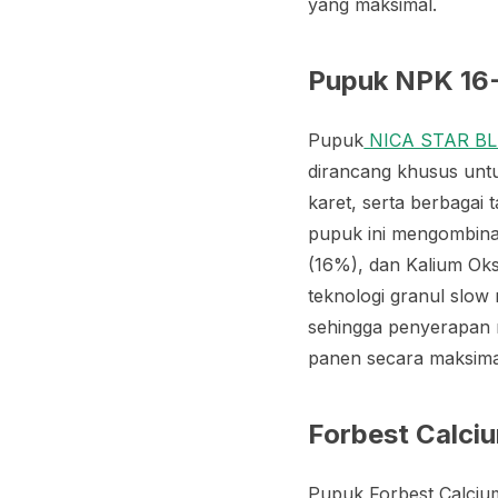
yang maksimal.
Pupuk NPK 16-
Pupuk
NICA STAR BL
dirancang khusus unt
karet, serta berbaga
pupuk ini mengombinas
(16%), dan Kalium Oks
teknologi granul
slow 
sehingga penyerapan nu
panen secara maksima
Forbest Calci
Pupuk Forbest Calciu