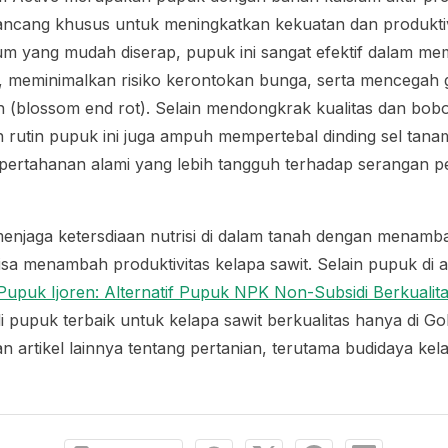
ancang khusus untuk meningkatkan kekuatan dan produktivi
ium yang mudah diserap, pupuk ini sangat efektif dalam m
, meminimalkan risiko kerontokan bunga, serta mencegah 
 (blossom end rot). Selain mendongkrak kualitas dan bobo
n rutin pupuk ini juga ampuh mempertebal dinding sel tan
ertahanan alami yang lebih tangguh terhadap serangan pen
menjaga ketersdiaan nutrisi di dalam tanah dengan menam
isa menambah produktivitas kelapa sawit. Selain pupuk di a
Pupuk Ijoren: Alternatif Pupuk NPK Non-Subsidi Berkuali
i pupuk terbaik untuk kelapa sawit berkualitas hanya di Go
 artikel lainnya tentang pertanian, terutama budidaya kel