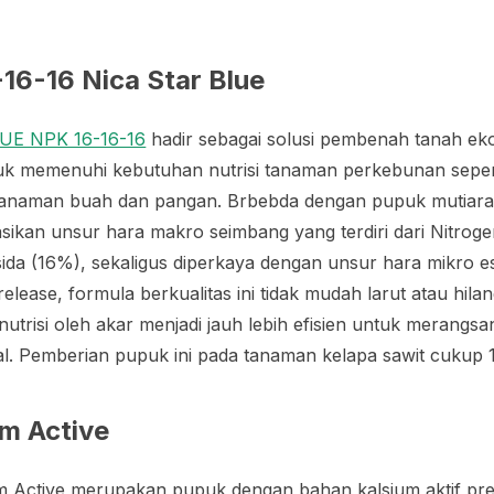
16-16 Nica Star Blue
UE NPK 16-16-16
hadir sebagai solusi pembenah tanah ek
uk memenuhi kebutuhan nutrisi tanaman perkebunan sepert
i tanaman buah dan pangan. Brbebda dengan pupuk mutia
ikan unsur hara makro seimbang yang terdiri dari Nitrog
ida (16%), sekaligus diperkaya dengan unsur hara mikro es
release
, formula berkualitas ini tidak mudah larut atau hila
trisi oleh akar menjadi jauh lebih efisien untuk merangsan
l. Pemberian pupuk ini pada tanaman kelapa sawit cukup 
um Active
m Active merupakan pupuk dengan bahan kalsium aktif p