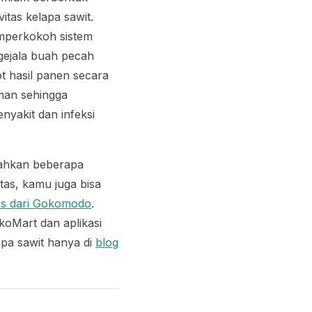
tas kelapa sawit.
emperkokoh sistem
gejala buah pecah
t hasil panen secara
aman sehingga
yakit dan infeksi
bahkan beberapa
tas, kamu juga bisa
tas dari Gokomodo
.
koMart dan aplikasi
apa sawit hanya di
blog