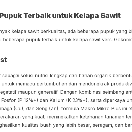
Pupuk Terbaik untuk Kelapa Sawit
yak kelapa sawit berkualitas, ada beberapa pupuk yang bi
ni beberapa pupuk terbaik untuk kelapa sawit versi Gokom
st
 sebagai solusi nutrisi lengkap dari bahan organik berben
s untuk memacu pertumbuhan dan mendongkrak produktivi
 vegetatif maupun generatif. Dengan kombinasi seimbang an
i Fosfor (P 12%+) dan Kalium (K 23%+), serta diperkaya u
mbaga (Cu), dan Seng (Zn), formula Makro Mikro Plus ini e
erakaran yang kuat, meningkatkan ketahanan tanaman ter
ghasilkan kualitas buah yang lebih besar, seragam, dan b