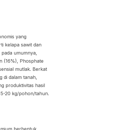
onomis yang
i kelapa sawit dan
ra pada umumnya,
en (16%), Phosphate
ensial mutlak. Berkat
ng di dalam tanah,
g produktivitas hasil
15-20 kg/pohon/tahun.
remium berbentuk