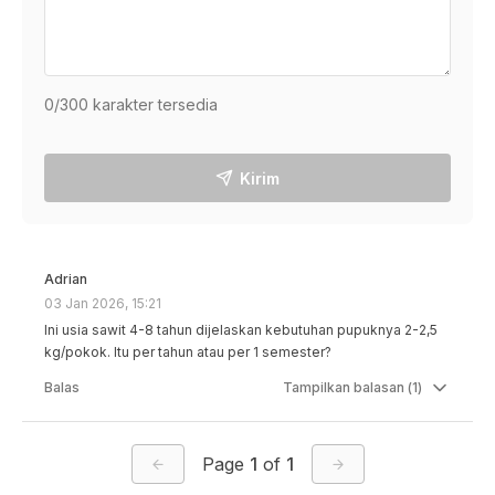
0
/300 karakter tersedia
Kirim
Adrian
03 Jan 2026, 15:21
Ini usia sawit 4-8 tahun dijelaskan kebutuhan pupuknya 2-2,5 
kg/pokok. Itu per tahun atau per 1 semester?
Balas
Tampilkan
balasan (
1
)
Page
1
of
1