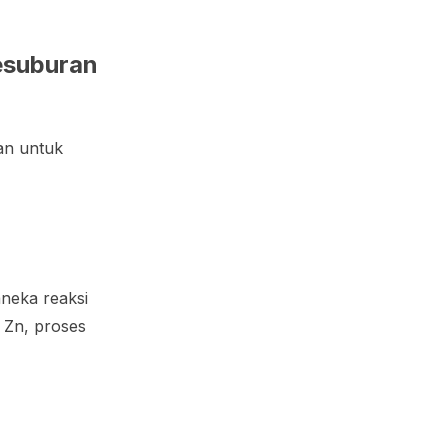
esuburan
an untuk
neka reaksi
 Zn, proses