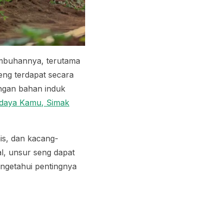
umbuhannya, terutama
eng terdapat secara
ngan bahan induk
daya Kamu, Simak
is, dan kacang-
l, unsur seng dapat
engetahui pentingnya