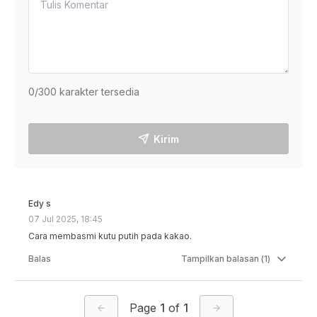
0
/300 karakter tersedia
Kirim
Edy s
07 Jul 2025, 18:45
Cara membasmi kutu putih pada kakao.
Balas
Tampilkan
balasan (
1
)
Page
1
of
1