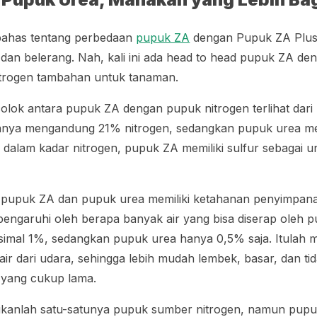
bahas tentang perbedaan
pupuk ZA
dengan Pupuk ZA Plu
an belerang. Nah, kali ini ada
head to head
pupuk ZA den
trogen tambahan untuk tanaman.
ok antara pupuk ZA dengan pupuk nitrogen terlihat dari 
anya mengandung 21% nitrogen, sedangkan pupuk urea 
 dalam kadar nitrogen, pupuk ZA memiliki sulfur sebagai 
n, pupuk ZA dan pupuk urea memiliki ketahanan penyimpan
pengaruhi oleh berapa banyak air yang bisa diserap oleh
ksimal 1%, sedangkan pupuk urea hanya 0,5% saja. Itulah
ir dari udara, sehingga lebih mudah lembek, basar, dan ti
 yang cukup lama.
anlah satu-satunya pupuk sumber nitrogen, namun pup