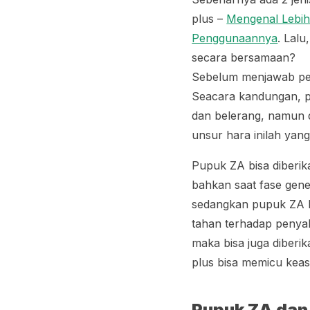
plus –
Mengenal Lebih
Penggunaannya
. Lal
secara bersamaan?
Sebelum menjawab pert
Seacara kandungan, p
dan belerang, namun 
unsur hara inilah ya
Pupuk ZA bisa diberi
bahkan saat fase gene
sedangkan pupuk ZA P
tahan terhadap penyak
maka bisa juga diber
plus bisa memicu kea
Pupuk ZA dan