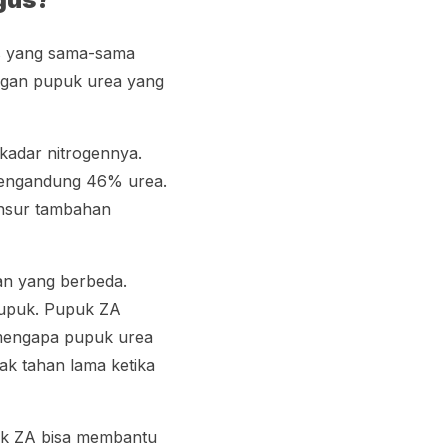
s yang sama-sama
gan pupuk urea yang
kadar nitrogennya.
mengandung 46% urea.
unsur tambahan
an yang berbeda.
 pupuk. Pupuk ZA
 mengapa pupuk urea
dak tahan lama ketika
uk ZA bisa membantu