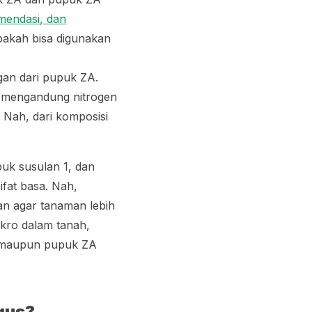
mendasi, dan
pakah bisa digunakan
gan dari pupuk ZA.
 mengandung nitrogen
 Nah, dari komposisi
uk susulan 1, dan
ifat basa. Nah,
n agar tanaman lebih
ikro dalam tanah,
A maupun pupuk ZA
gus?