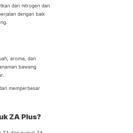
atkan dari nitrogen dan
berjalan dengan baik
ang.
uah, aroma, dan
 tanaman bawang
ar.
 dan memperbesar
uk ZA Plus?
uk ZA dan pupuk ZA