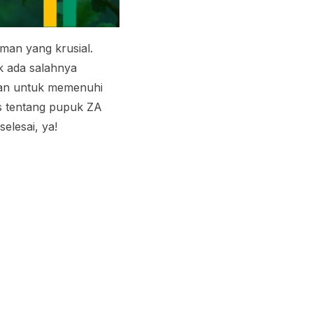
an yang krusial.
k ada salahnya
kan untuk memenuhi
s tentang pupuk ZA
elesai, ya!