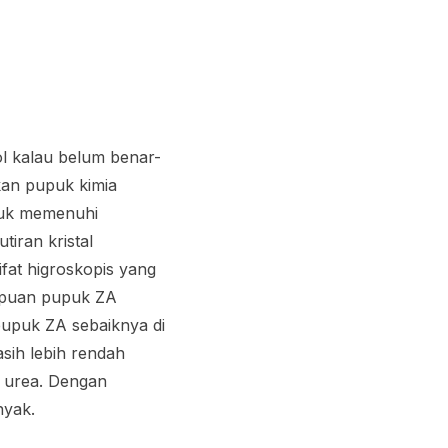
l kalau belum benar-
an pupuk kimia
tuk memenuhi
iran kristal
fat higroskopis yang
mpuan pupuk ZA
pupuk ZA sebaiknya di
sih lebih rendah
n urea. Dengan
anyak.