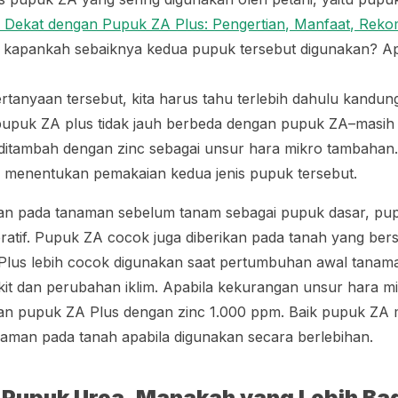
 Dekat dengan Pupuk ZA Plus: Pengertian, Manfaat, Reko
u, kapankah sebaiknya kedua pupuk tersebut digunakan? A
anyaan tersebut, kita harus tahu terlebih dahulu kandun
upuk ZA plus tidak jauh berbeda dengan pupuk ZA–masih
ditambah dengan zinc sebagai unsur hara mikro tambahan.
ng menentukan pemakaian kedua jenis pupuk tersebut.
kan pada tanaman sebelum tanam sebagai pupuk dasar, pup
ratif. Pupuk ZA cocok juga diberikan pada tanah yang bers
lus lebih cocok digunakan saat pertumbuhan awal tanama
it dan perubahan iklim. Apabila kekurangan unsur hara m
ikan pupuk ZA Plus dengan zinc 1.000 ppm. Baik pupuk Z
saman pada tanah apabila digunakan secara berlebihan.
 Pupuk Urea, Manakah yang Lebih Ba