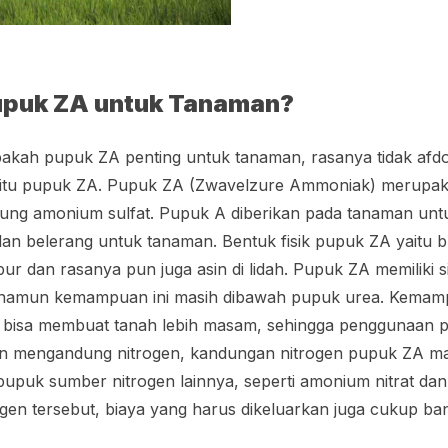
upuk ZA untuk Tanaman?
kah pupuk ZA penting untuk tanaman, rasanya tidak afdo
itu pupuk ZA. Pupuk ZA (Zwavelzure Ammoniak) merupak
ung amonium sulfat. Pupuk A diberikan pada tanaman un
an belerang untuk tanaman. Bentuk fisik pupuk ZA yaitu but
r dan rasanya pun juga asin di lidah. Pupuk ZA memiliki si
 namun kemampuan ini masih dibawah pupuk urea. Kema
a bisa membuat tanah lebih masam, sehingga penggunaan 
pun mengandung nitrogen, kandungan nitrogen pupuk ZA ma
upuk sumber nitrogen lainnya, seperti amonium nitrat da
gen tersebut, biaya yang harus dikeluarkan juga cukup b