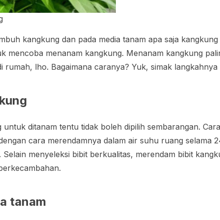
g
tumbuh kangkung dan pada media tanam apa saja kangkung
tuk mencoba menanam kangkung. Menanam kangkung pali
di rumah, lho. Bagaimana caranya? Yuk, simak langkahnya b
gkung
g untuk ditanam tentu tidak boleh dipilih sembarangan. Car
 dengan cara merendamnya dalam air suhu ruang selama 24 
m. Selain menyeleksi bibit berkualitas, merendam bibit ka
perkecambahan.
ia tanam