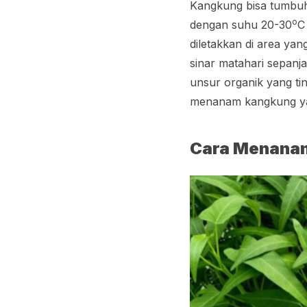
Kangkung bisa tumbuh 
o
dengan suhu 20-30
C
diletakkan di area y
sinar matahari sepan
unsur organik yang ti
menanam kangkung yaitu
Cara Menana