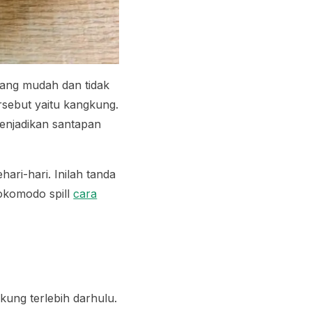
yang mudah dan tidak
rsebut yaitu kangkung.
enjadikan santapan
ri-hari. Inilah tanda
 Gokomodo
spill
cara
ung terlebih darhulu.