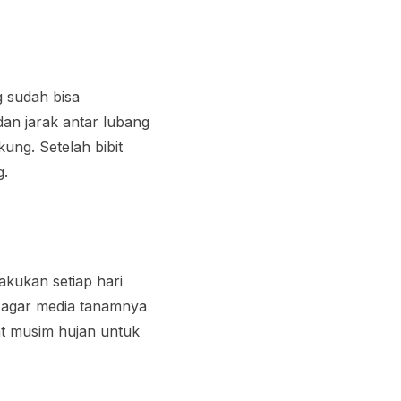
 sudah bisa
an jarak antar lubang
ung. Setelah bibit
g.
akukan setiap hari
m agar media tanamnya
at musim hujan untuk