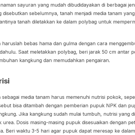
naman sayuran yang mudah dibudidayakan di berbagai jeni
ng disebutkan sebelumnya, tanah menjadi media tanam yan
antinya tanah diletakkan ke dalam polybag untuk memp
n haruslah bebas hama dan gulma dengan cara menggemb
dahulu. Saat meletakkan polybag, beri jarak 50 cm antar 
umbuhan kangkung dan memudahkan pengairan.
isi
sebagai media tanam harus memenuhi nutrisi pokok, seperti
ersebut bisa ditambah dengan pemberian pupuk NPK dan pu
gkung. Jika kangkung sudah mulai tumbuh, nutrisi yang d
urea. Dosis masing-masing pupuk disesuaikan dengan pe
a. Beri waktu 3-5 hari agar pupuk dapat meresap ke dalam