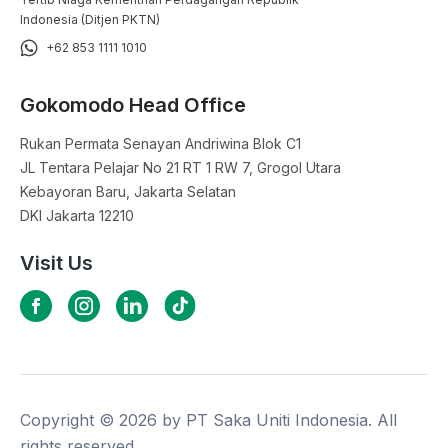
Indonesia (Ditjen PKTN)
+62 853 1111 1010
Gokomodo Head Office
Rukan Permata Senayan Andriwina Blok C1

JL Tentara Pelajar No 21 RT 1 RW 7, Grogol Utara

Kebayoran Baru, Jakarta Selatan

DKI Jakarta 12210
Visit Us
Copyright ©
2026
by PT Saka Uniti Indonesia. All
rights reserved.