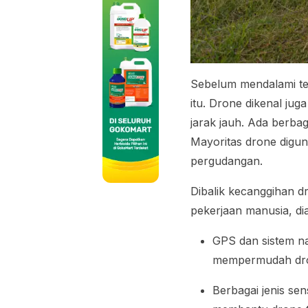
Sebelum mendalami tek
itu. Drone dikenal ju
jarak jauh. Ada berba
Mayoritas drone digu
pergudangan.
Dibalik kecanggihan 
pekerjaan manusia, di
GPS dan sistem na
mempermudah drone
Berbagai jenis sen