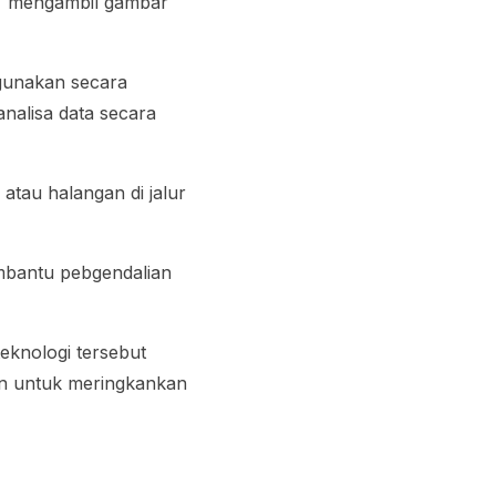
sa mengambil gambar
igunakan secara
nalisa data secara
tau halangan di jalur
embantu pebgendalian
eknologi tersebut
an untuk meringkankan