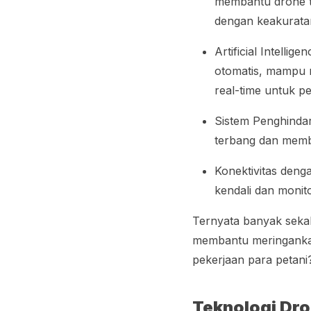
membantu drone t
dengan keakuratan
Artificial Intellige
otomatis, mampu 
real-time
untuk p
Sistem Penghindar
terbang dan memb
Konektivitas deng
kendali dan monito
Ternyata banyak sekal
membantu meringankan
pekerjaan para petani
Teknologi Dro