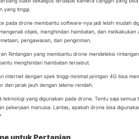
erbang stabil sekaligus terdapat kamera canggih yang bi
 yang tinggi.
nce
pada drone membantu
software
-nya jadi lebih mudah d
mengenali objek, menghindari hambatan, dan melkakukan a
emetaan, pengawasan, dan pengiriman.
an Rintangan yang membantu drone mendeteksi rintangan a
antu menghindari hambatan tersebut.
an internet dengan spek tinggi minimal jaringan 4G bisa m
r dari jarak jauh dengan latensi rendah.
i teknologi yang digunakan pada drone. Tentu saja semua t
 pekerjaan manusia. Lantas, apakah drone bisa digunak
?
ne untuk Pertanian