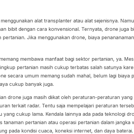
am menggunakan alat
transplanter
atau alat sejenisnya. Nam
an bibit dengan cara konvensional. Ternyata, drone juga 
n pertanian. Jika menggunakan drone, biaya penananaman b
 memang membawa manfaat bagi sektor pertanian, ya. Mes
ingkup pertanian masih cukup terbatas salah satunya kare
drone secara umum memang sudah mahal, belum lagi biaya pe
aya cukup banyak juga.
ian drone juga masih diikat oleh peraturan-peraturan yang 
turan terkait radar. Tentu saja mempelajari peraturan ters
u yang cukup lama. Kendala lainnya ada pada teknologi d
s tanaman pertanian atau operasi pertanian dalam jangka
ng pada kondisi cuaca, koneksi internet, dan daya baterai