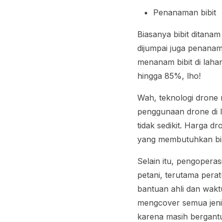
Penanaman bibit
Biasanya bibit ditan
dijumpai juga penanam
menanam bibit di laha
hingga 85%, lho!
Wah, teknologi drone
penggunaan drone di l
tidak sedikit. Harga 
yang membutuhkan bi
Selain itu, pengoperas
petani, terutama pera
bantuan ahli dan wakt
meng
cover
semua jeni
karena masih bergantu