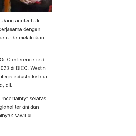
idang agritech di
kerjasama dengan
Gokomodo melakukan
.
 Oil Conference and
023 di BICC, Westin
egis industri kelapa
, dll.
 Uncertainty” selaras
lobal terkini dan
inyak sawit di