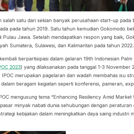
salah satu dari sekian banyak perusahaan
start-up
pada b
 ada pada tahun 2019. Satu tahun kemudian Gokomodo be
di Pulau Jawa. Setelah mendapatkan respon yang baik, 
layah Sumatera, Sulawesi, dan Kalimantan pada tahun 2022
embali berpartisipasi dalam gelaran
19th Indonesian Palm
POC 2023
)
yang dilaksanakan pada tanggal 1-3 November 2
. IPOC merupakan pagelaran dan wadah membahas isu strat
 dalam beragam kegiatan seperti konferensi, pameran, expo
 IPOC mengusung tema “
Enhancing Resiliency Amid Marke
t
si pasar minyak nabati dunia sehubungan dengan peraturan g
rategi kebijakan dalam meningkatkan daya saing industri m