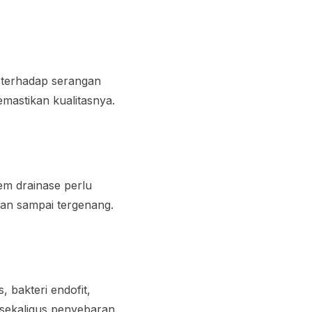
 terhadap serangan
mastikan kualitasnya.
tem drainase perlu
nan sampai tergenang.
 bakteri endofit,
sekaligus penyebaran