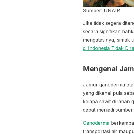
Sumber: UNAIR
Jika tidak segera dita
secara signifikan bah
mengatasinya, simak u
di Indonesia Tidak Di
Mengenal Ja
Jamur ganoderma at
yang dikenal pula seb
kelapa sawit di lahan
dapat menjadi sumber i
Ganoderma
berkemban
transportasi air maup