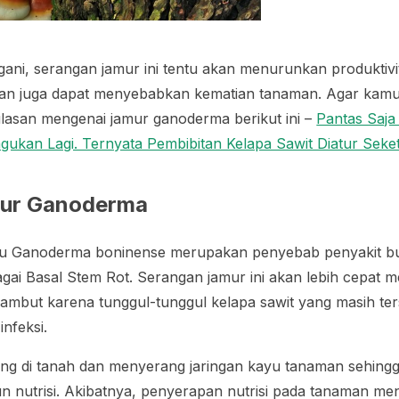
ngani, serangan jamur ini tentu akan menurunkan produktiv
kan juga dapat menyebabkan kematian tanaman. Agar kamu 
lasan mengenai jamur ganoderma berikut ini –
Pantas Saja
ragukan Lagi. Ternyata Pembibitan Kelapa Sawit Diatur Seke
mur Ganoderma
au
Ganoderma boninense
merupakan penyebab penyakit b
agai
Basal Stem Rot
. Serangan jamur ini akan lebih cepat
 gambut karena tunggul-tunggul kelapa sawit yang masih te
nfeksi.
g di tanah dan menyerang jaringan kayu tanaman sehingg
un nutrisi. Akibatnya, penyerapan nutrisi pada tanaman me