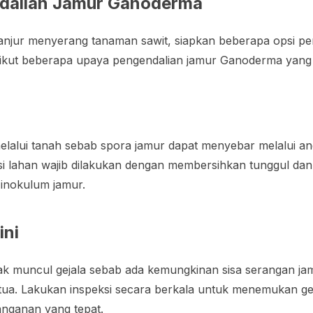
dalian Jamur Ganoderma
erlanjur menyerang tanaman sawit, siapkan beberapa opsi p
rikut beberapa upaya pengendalian jamur Ganoderma yang
n
lalui tanah sebab spora jamur dapat menyebar melalui an
si lahan wajib dilakukan dengan membersihkan tunggul dan
 inokulum jamur.
ini
idak muncul gejala sebab ada kemungkinan sisa serangan j
ua. Lakukan inspeksi secara berkala untuk menemukan geja
nganan yang tepat.