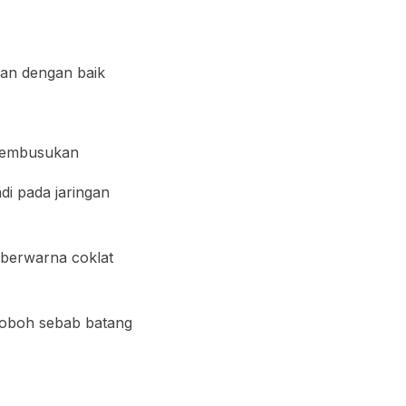
lan dengan baik
 pembusukan
di pada jaringan
 berwarna coklat
roboh sebab batang