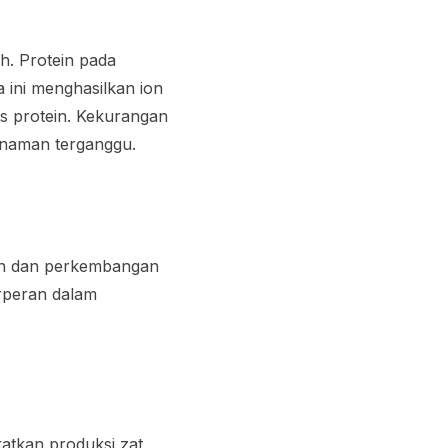
. Protein pada
a ini menghasilkan ion
is protein. Kekurangan
anaman terganggu.
an dan perkembangan
erperan dalam
atkan produksi zat