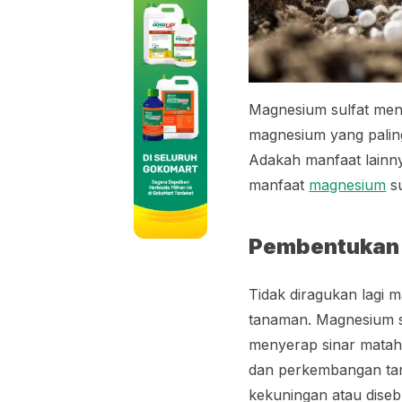
Magnesium sulfat menj
magnesium yang palin
Adakah manfaat lainny
manfaat
magnesium
su
Pembentukan 
Tidak diragukan lagi
tanaman. Magnesium su
menyerap sinar matah
dan perkembangan ta
kekuningan atau diseb