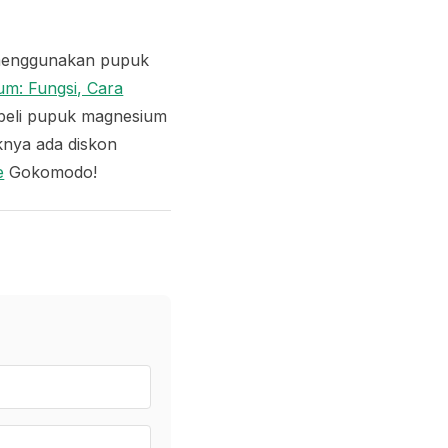
 menggunakan pupuk
m: Fungsi, Cara
beli pupuk magnesium
knya ada diskon
e
Gokomodo!