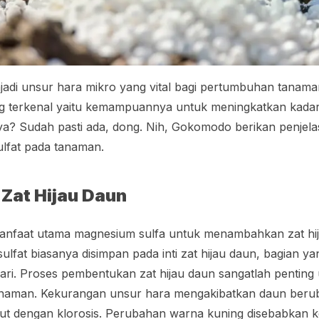
adi unsur hara mikro yang vital bagi pertumbuhan tanama
g terkenal yaitu kemampuannya untuk meningkatkan kadar 
a? Sudah pasti ada, dong. Nih, Gokomodo berikan penjela
lfat pada tanaman.
Zat Hijau Daun
 manfaat utama magnesium sulfa untuk menambahkan zat hi
lfat biasanya disimpan pada inti zat hijau daun, bagian ya
ari. Proses pembentukan zat hijau daun sangatlah pentin
naman. Kekurangan unsur hara mengakibatkan daun beru
ut dengan klorosis. Perubahan warna kuning disebabkan k