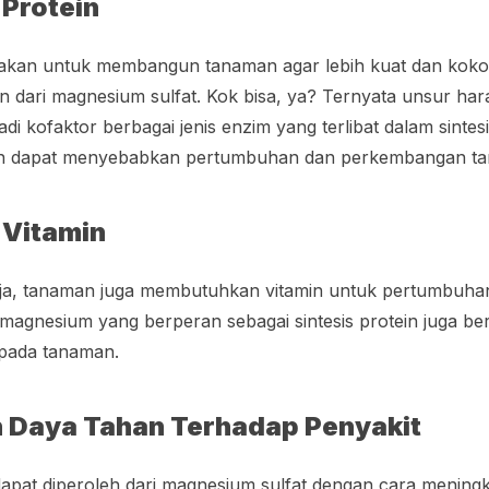
Protein
akan untuk membangun tanaman agar lebih kuat dan kokoh
n dari magnesium sulfat. Kok bisa, ya? Ternyata unsur har
i kofaktor berbagai jenis enzim yang terlibat dalam sintes
man dapat menyebabkan pertumbuhan dan perkembangan t
Vitamin
aja, tanaman juga membutuhkan vitamin untuk pertumbuh
n magnesium yang berperan sebagai sintesis protein juga b
 pada tanaman.
 Daya Tahan Terhadap Penyakit
pat diperoleh dari magnesium sulfat dengan cara meningk