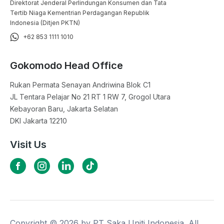
Direktorat Jenderal Perlindungan Konsumen dan Tata
Tertib Niaga Kementrian Perdagangan Republik
Indonesia (Ditjen PKTN)
+62 853 1111 1010
Gokomodo Head Office
Rukan Permata Senayan Andriwina Blok C1

JL Tentara Pelajar No 21 RT 1 RW 7, Grogol Utara

Kebayoran Baru, Jakarta Selatan

DKI Jakarta 12210
Visit Us
Copyright ©
2026
by PT Saka Uniti Indonesia. All