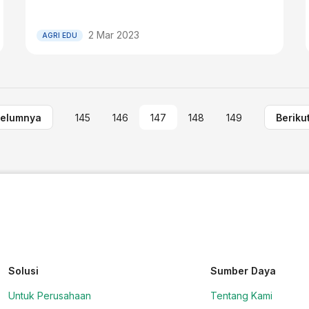
2 Mar 2023
AGRI EDU
elumnya
145
146
147
148
149
Beriku
Solusi
Sumber Daya
Untuk Perusahaan
Tentang Kami