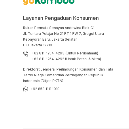
Layanan Pengaduan Konsumen
Rukan Permata Senayan Andriwina Blok C1

JL Tentara Pelajar No 21 RT 1 RW 7, Grogol Utara

Kebayoran Baru, Jakarta Selatan

DKI Jakarta 12210
+62 811-1254-4293 (Untuk Perusahaan)
+62 811-1254-4292 (Untuk Petani & Mitra)
Direktorat Jenderal Perlindungan Konsumen dan Tata
Tertib Niaga Kementrian Perdagangan Republik
Indonesia (Ditjen PKTN)
+62 853 1111 1010