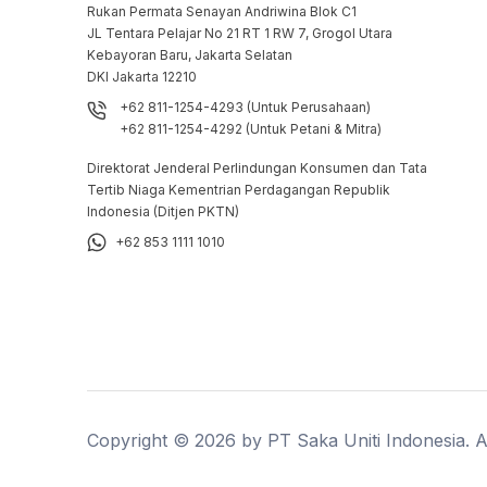
Rukan Permata Senayan Andriwina Blok C1

JL Tentara Pelajar No 21 RT 1 RW 7, Grogol Utara

Kebayoran Baru, Jakarta Selatan

DKI Jakarta 12210
+62 811-1254-4293 (Untuk Perusahaan)
+62 811-1254-4292 (Untuk Petani & Mitra)
Direktorat Jenderal Perlindungan Konsumen dan Tata
Tertib Niaga Kementrian Perdagangan Republik
Indonesia (Ditjen PKTN)
+62 853 1111 1010
Copyright ©
2026
by PT Saka Uniti Indonesia. Al