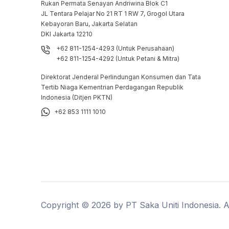
Rukan Permata Senayan Andriwina Blok C1

JL Tentara Pelajar No 21 RT 1 RW 7, Grogol Utara

Kebayoran Baru, Jakarta Selatan

DKI Jakarta 12210
+62 811-1254-4293 (Untuk Perusahaan)
+62 811-1254-4292 (Untuk Petani & Mitra)
Direktorat Jenderal Perlindungan Konsumen dan Tata
Tertib Niaga Kementrian Perdagangan Republik
Indonesia (Ditjen PKTN)
+62 853 1111 1010
Copyright ©
2026
by PT Saka Uniti Indonesia. Al