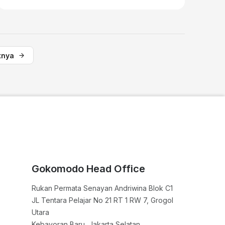
tnya
Gokomodo Head Office
Rukan Permata Senayan Andriwina Blok C1

JL Tentara Pelajar No 21 RT 1 RW 7, Grogol 
Utara

Kebayoran Baru, Jakarta Selatan
