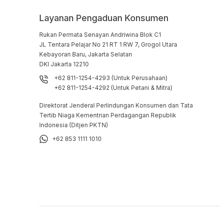
Layanan Pengaduan Konsumen
Rukan Permata Senayan Andriwina Blok C1

JL Tentara Pelajar No 21 RT 1 RW 7, Grogol Utara

Kebayoran Baru, Jakarta Selatan

DKI Jakarta 12210
+62 811-1254-4293 (Untuk Perusahaan)
+62 811-1254-4292 (Untuk Petani & Mitra)
Direktorat Jenderal Perlindungan Konsumen dan Tata
Tertib Niaga Kementrian Perdagangan Republik
Indonesia (Ditjen PKTN)
+62 853 1111 1010