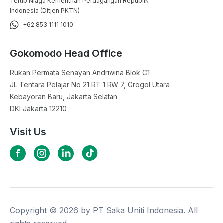
Tertib Niaga Kementrian Perdagangan Republik
Indonesia (Ditjen PKTN)
+62 853 1111 1010
Gokomodo Head Office
Rukan Permata Senayan Andriwina Blok C1

JL Tentara Pelajar No 21 RT 1 RW 7, Grogol Utara

Kebayoran Baru, Jakarta Selatan

DKI Jakarta 12210
Visit Us
Copyright ©
2026
by PT Saka Uniti Indonesia. All