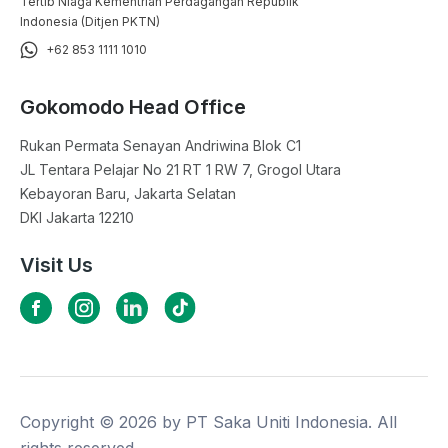
Tertib Niaga Kementrian Perdagangan Republik
Indonesia (Ditjen PKTN)
+62 853 1111 1010
Gokomodo Head Office
Rukan Permata Senayan Andriwina Blok C1

JL Tentara Pelajar No 21 RT 1 RW 7, Grogol Utara

Kebayoran Baru, Jakarta Selatan

DKI Jakarta 12210
Visit Us
Copyright ©
2026
by PT Saka Uniti Indonesia. All