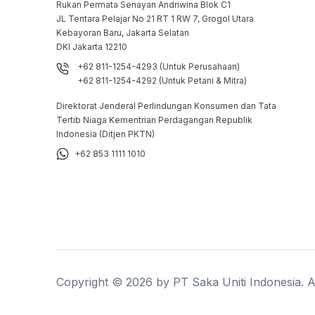
Rukan Permata Senayan Andriwina Blok C1

JL Tentara Pelajar No 21 RT 1 RW 7, Grogol Utara

Kebayoran Baru, Jakarta Selatan

DKI Jakarta 12210
+62 811-1254-4293 (Untuk Perusahaan)
+62 811-1254-4292 (Untuk Petani & Mitra)
Direktorat Jenderal Perlindungan Konsumen dan Tata
Tertib Niaga Kementrian Perdagangan Republik
Indonesia (Ditjen PKTN)
+62 853 1111 1010
Copyright ©
2026
by PT Saka Uniti Indonesia. Al