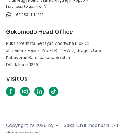
Tertib Niaga Kementrian Perdagangan Republik
Indonesia (Ditjen PKTN)
+62 853 1111 1010
Gokomodo Head Office
Rukan Permata Senayan Andriwina Blok C1

JL Tentara Pelajar No 21 RT 1 RW 7, Grogol Utara

Kebayoran Baru, Jakarta Selatan

DKI Jakarta 12210
Visit Us
Copyright ©
2026
by PT Saka Uniti Indonesia. All