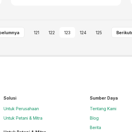
belumnya
121
122
123
124
125
Berikut
Solusi
Sumber Daya
Untuk Perusahaan
Tentang Kami
Untuk Petani & Mitra
Blog
Berita