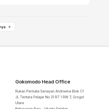
nya
Gokomodo Head Office
Rukan Permata Senayan Andriwina Blok C1

JL Tentara Pelajar No 21 RT 1 RW 7, Grogol 
Utara

Kebayoran Baru, Jakarta Selatan
