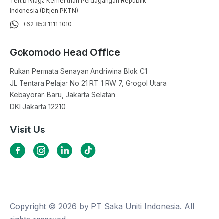
Tertib Niaga Kementrian Perdagangan Republik
Indonesia (Ditjen PKTN)
+62 853 1111 1010
Gokomodo Head Office
Rukan Permata Senayan Andriwina Blok C1

JL Tentara Pelajar No 21 RT 1 RW 7, Grogol Utara

Kebayoran Baru, Jakarta Selatan

DKI Jakarta 12210
Visit Us
Copyright ©
2026
by PT Saka Uniti Indonesia. All