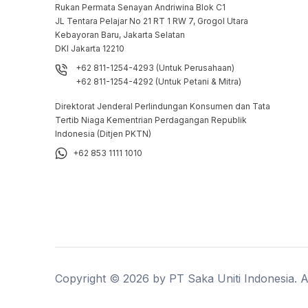
Rukan Permata Senayan Andriwina Blok C1

JL Tentara Pelajar No 21 RT 1 RW 7, Grogol Utara

Kebayoran Baru, Jakarta Selatan

DKI Jakarta 12210
+62 811-1254-4293 (Untuk Perusahaan)
+62 811-1254-4292 (Untuk Petani & Mitra)
Direktorat Jenderal Perlindungan Konsumen dan Tata
Tertib Niaga Kementrian Perdagangan Republik
Indonesia (Ditjen PKTN)
+62 853 1111 1010
Copyright ©
2026
by PT Saka Uniti Indonesia. Al